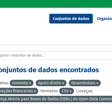
Conjuntos de dados
Organiz
conjuntos de dados encontrados
etas:
Fomento
Apoio direto
Desembolsos
rações financeiras
Formatos:
CSV
Licenças:
ença Aberta para Bases de Dados (ODbL) do Open Data Comm