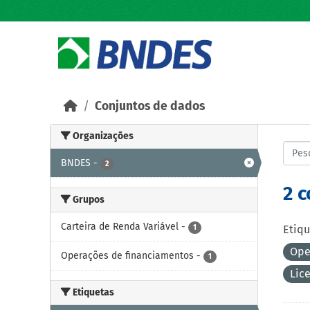
Skip to main content
Conjuntos de dados
Organizações
BNDES
-
2
2 
Grupos
Carteira de Renda Variável
-
1
Etiqu
Ope
Operações de financiamentos
-
1
Lic
Etiquetas