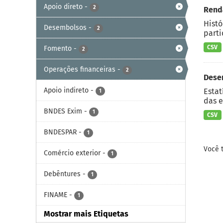
Apoio direto
-
2
Renda
Histó
Desembolsos
-
2
parti
CSV
Fomento
-
2
Operações financeiras
-
2
Dese
Apoio indireto
-
Estat
1
das e
BNDES Exim
-
1
CSV
BNDESPAR
-
1
Você 
Comércio exterior
-
1
Debêntures
-
1
FINAME
-
1
Mostrar mais Etiquetas