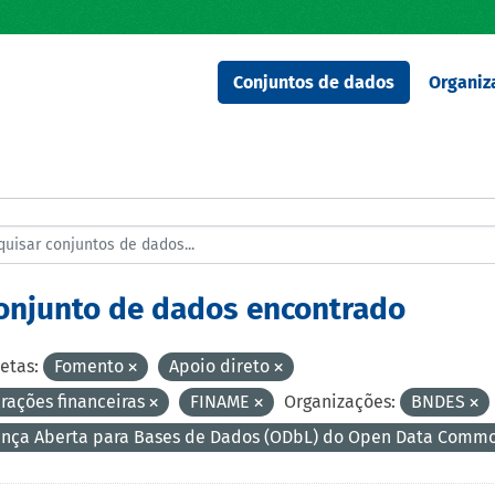
Conjuntos de dados
Organiz
conjunto de dados encontrado
etas:
Fomento
Apoio direto
rações financeiras
FINAME
Organizações:
BNDES
ença Aberta para Bases de Dados (ODbL) do Open Data Comm