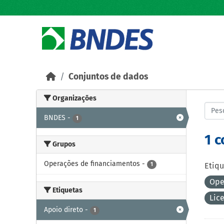
Skip to main content
Conjuntos de dados
Organizações
BNDES
-
1
1 
Grupos
Operações de financiamentos
-
1
Etiqu
Ope
Etiquetas
Lic
Apoio direto
-
1