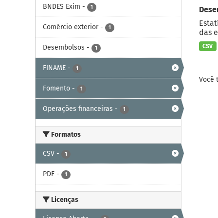
BNDES Exim
-
1
Dese
Estat
Comércio exterior
-
1
das e
CSV
Desembolsos
-
1
FINAME
-
1
Você 
Fomento
-
1
Operações financeiras
-
1
Formatos
CSV
-
1
PDF
-
1
Licenças