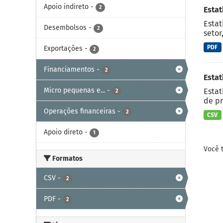
Apoio indireto
-
2
Esta
Estat
Desembolsos
-
2
setor
PDF
Exportações
-
2
Financiamentos
-
2
Estat
Micro pequenas e...
-
Estat
2
de pr
Operações financeiras
-
2
CSV
Apoio direto
-
1
Você 
Formatos
CSV
-
2
PDF
-
2