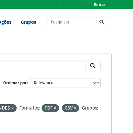
Entrar
ações
Grupos
Ordenar por
NDES
Formatos:
PDF
CSV
Grupos: