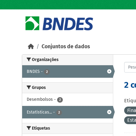
Skip to main content
Conjuntos de dados
Organizações
BNDES
-
2
2 
Grupos
Desembolsos
-
2
Etiqu
Fin
Estatísticas...
-
2
Est
Etiquetas