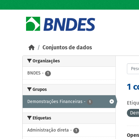
Skip to main content
Conjuntos de dados
Organizações
BNDES
-
1
1 
Grupos
Demonstrações Financeiras
-
1
Etiqu
Dem
Etiquetas
Administração direta
-
1
Opera