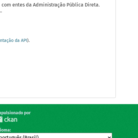
com entes da Administração Pública Direta.
.
tação da API
).
mpulsionado por
dioma