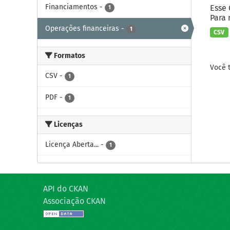
Financiamentos
-
Esse 
1
Para 
Operações financeiras
-
1
CSV
Formatos
Você 
CSV
-
1
PDF
-
1
Licenças
Licença Aberta...
-
1
API do CKAN
Associação CKAN