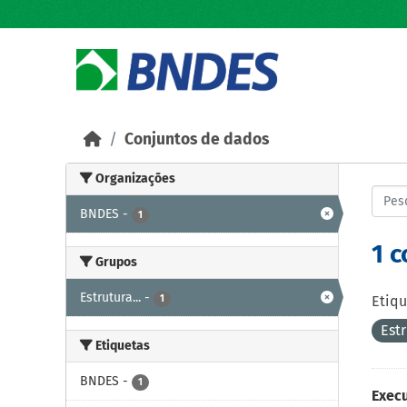
Skip to main content
Conjuntos de dados
Organizações
BNDES
-
1
1 
Grupos
Estrutura...
-
1
Etiqu
Est
Etiquetas
BNDES
-
1
Exec