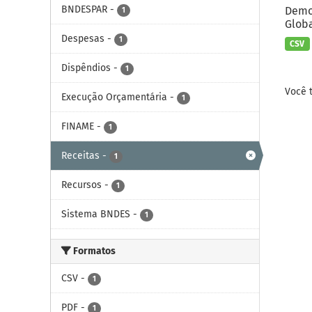
BNDESPAR
-
Demon
1
Globa
Despesas
-
1
CSV
Dispêndios
-
1
Você 
Execução Orçamentária
-
1
FINAME
-
1
Receitas
-
1
Recursos
-
1
Sistema BNDES
-
1
Formatos
CSV
-
1
PDF
-
1