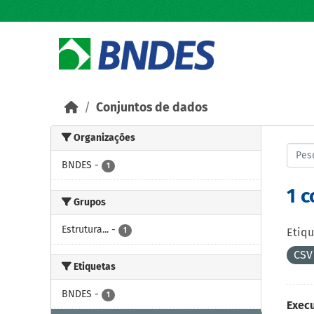
Skip to main content
Conjuntos de dados
Organizações
BNDES
-
1
1 
Grupos
Estrutura...
-
1
Etiqu
CS
Etiquetas
BNDES
-
1
Exec