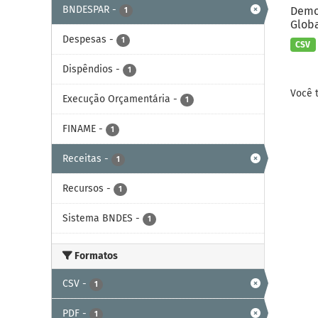
BNDESPAR
-
Demon
1
Globa
Despesas
-
1
CSV
Dispêndios
-
1
Você 
Execução Orçamentária
-
1
FINAME
-
1
Receitas
-
1
Recursos
-
1
Sistema BNDES
-
1
Formatos
CSV
-
1
PDF
-
1