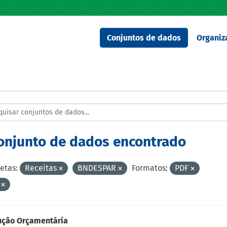
Conjuntos de dados
Organiz
conjunto de dados encontrado
etas:
Receitas
BNDESPAR
Formatos:
PDF
V
ução Orçamentária