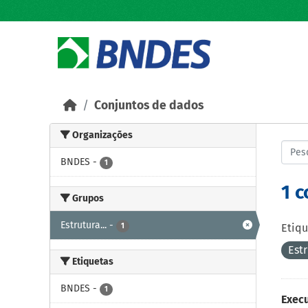
Skip to main content
Conjuntos de dados
Organizações
BNDES
-
1
1 
Grupos
Estrutura...
-
1
Etiqu
Est
Etiquetas
BNDES
-
1
Exec