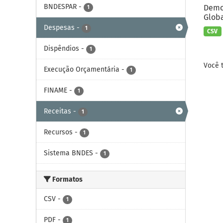
BNDESPAR
-
Demon
1
Globa
Despesas
-
1
CSV
Dispêndios
-
1
Você 
Execução Orçamentária
-
1
FINAME
-
1
Receitas
-
1
Recursos
-
1
Sistema BNDES
-
1
Formatos
CSV
-
1
PDF
-
1