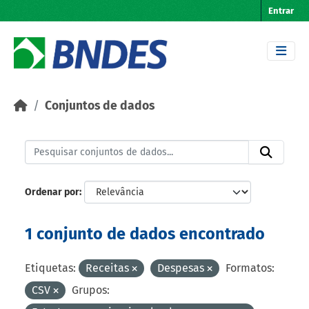
Skip to main content
Entrar
Conjuntos de dados
Ordenar por
1 conjunto de dados encontrado
Etiquetas:
Receitas
Despesas
Formatos:
CSV
Grupos: