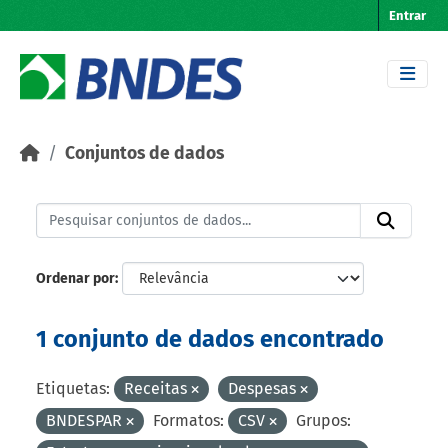
Skip to main content
Entrar
Conjuntos de dados
Ordenar por
1 conjunto de dados encontrado
Etiquetas:
Receitas
Despesas
BNDESPAR
Formatos:
CSV
Grupos: