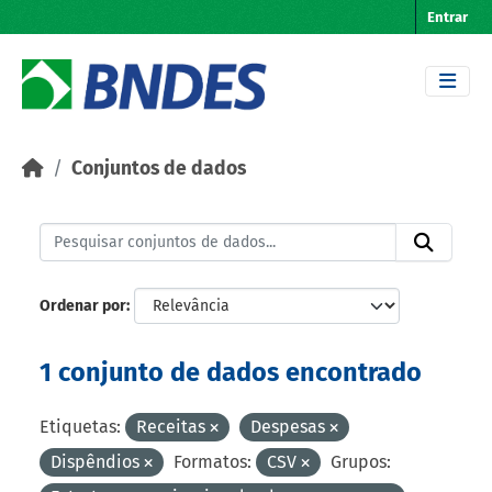
Skip to main content
Entrar
Conjuntos de dados
Ordenar por
1 conjunto de dados encontrado
Etiquetas:
Receitas
Despesas
Dispêndios
Formatos:
CSV
Grupos: