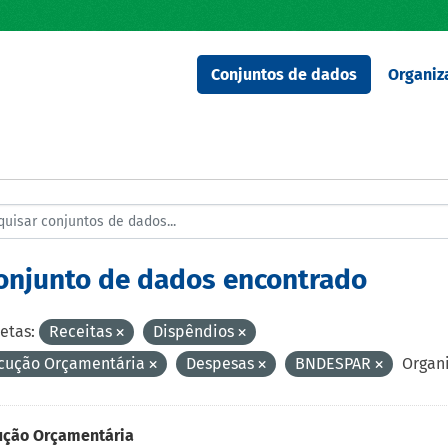
Conjuntos de dados
Organiz
conjunto de dados encontrado
etas:
Receitas
Dispêndios
cução Orçamentária
Despesas
BNDESPAR
Organ
ução Orçamentária