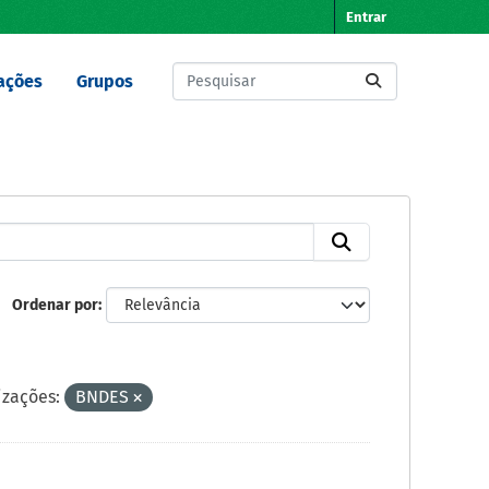
Entrar
ações
Grupos
Ordenar por
izações:
BNDES