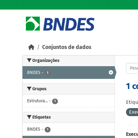
Skip to main content
Conjuntos de dados
Organizações
BNDES
-
1
1 
Grupos
Estrutura...
-
1
Etiqu
Exe
Etiquetas
BNDES
-
1
Exec