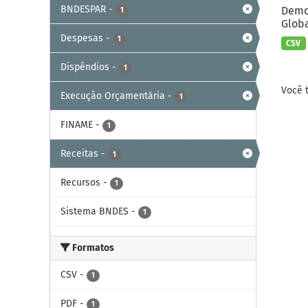
BNDESPAR
-
Demon
1
Globa
Despesas
-
1
CSV
Dispêndios
-
1
Você 
Execução Orçamentária
-
1
FINAME
-
1
Receitas
-
1
Recursos
-
1
Sistema BNDES
-
1
Formatos
CSV
-
1
PDF
-
1