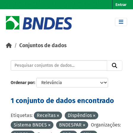
Skip to main content
Entrar
Conjuntos de dados
Ordenar por
1 conjunto de dados encontrado
Etiquetas:
Receitas
Dispêndios
Sistema BNDES
BNDESPAR
Organizações: