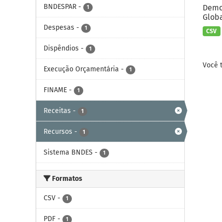
BNDESPAR
-
Demon
1
Globa
Despesas
-
1
CSV
Dispêndios
-
1
Você 
Execução Orçamentária
-
1
FINAME
-
1
Receitas
-
1
Recursos
-
1
Sistema BNDES
-
1
Formatos
CSV
-
1
PDF
-
1