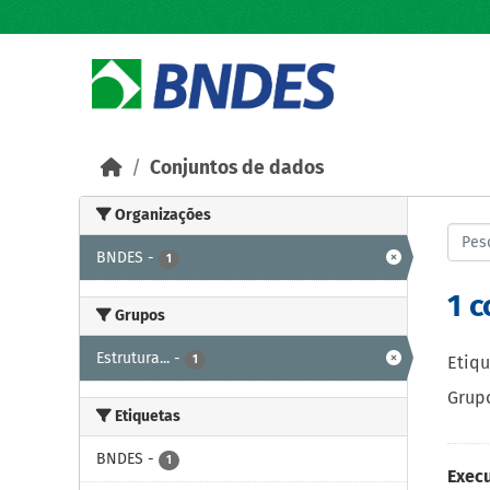
Skip to main content
Conjuntos de dados
Organizações
BNDES
-
1
1 
Grupos
Estrutura...
-
1
Etiqu
Grupo
Etiquetas
BNDES
-
1
Exec