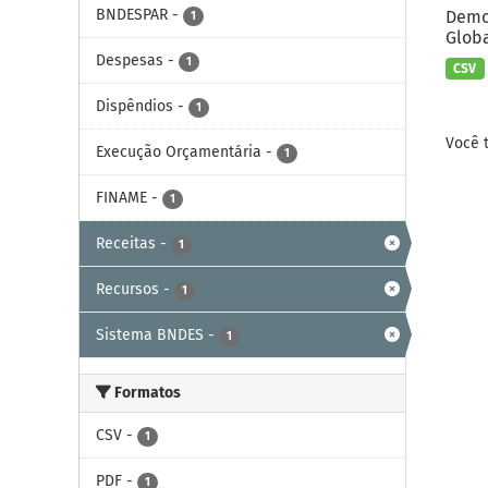
BNDESPAR
-
Demon
1
Globa
Despesas
-
1
CSV
Dispêndios
-
1
Você 
Execução Orçamentária
-
1
FINAME
-
1
Receitas
-
1
Recursos
-
1
Sistema BNDES
-
1
Formatos
CSV
-
1
PDF
-
1