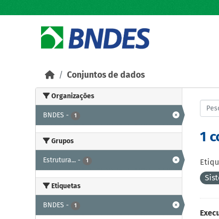
Skip to main content
Conjuntos de dados
Organizações
BNDES
-
1
1 
Grupos
Estrutura...
-
1
Etiqu
Sis
Etiquetas
BNDES
-
1
Exec