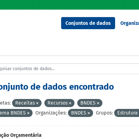
Conjuntos de dados
Organiz
conjunto de dados encontrado
etas:
Receitas
Recursos
BNDES
tema BNDES
Organizações:
BNDES
Grupos:
Estrutura
ução Orçamentária