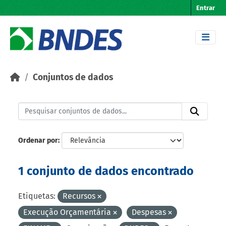
Skip to main content
Entrar
Conjuntos de dados
Ordenar por
1 conjunto de dados encontrado
Etiquetas:
Recursos
Execução Orçamentária
Despesas