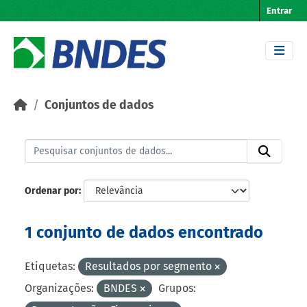
Skip to main content
Entrar
Conjuntos de dados
Ordenar por
1 conjunto de dados encontrado
Etiquetas:
Resultados por segmento
Organizações:
BNDES
Grupos: