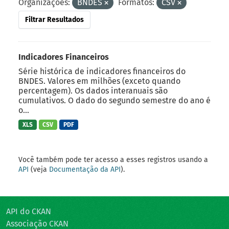
Organizações:
BNDES
Formatos:
CSV
Filtrar Resultados
Indicadores Financeiros
Série histórica de indicadores financeiros do
BNDES. Valores em milhões (exceto quando
percentagem). Os dados interanuais são
cumulativos. O dado do segundo semestre do ano é
o...
XLS
CSV
PDF
Você também pode ter acesso a esses registros usando a
API
(veja
Documentação da API
).
API do CKAN
Associação CKAN