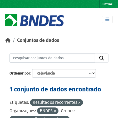
Skip to main content
Entrar
Conjuntos de dados
Ordenar por
1 conjunto de dados encontrado
Etiquetas:
Resultados recorrentes
Organizações:
BNDES
Grupos: