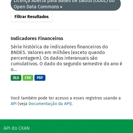
Licença Aberta para Bases de Dados (ODbL) do
Open Data Commons
Filtrar Resultados
Indicadores Financeiros
Série histórica de indicadores financeiros do
BNDES. Valores em milhões (exceto quando
percentagem). Os dados interanuais são
cumulativos. O dado do segundo semestre do ano é
o...
XLS
CSV
PDF
Você também pode ter acesso a esses registros usando a
API
(veja
Documentação da API
).
API do CKAN