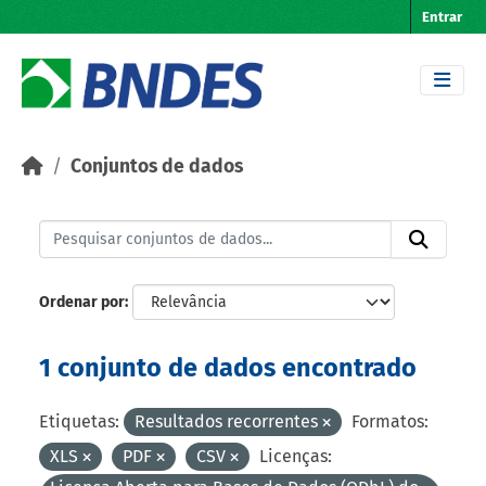
Skip to main content
Entrar
Conjuntos de dados
Ordenar por
1 conjunto de dados encontrado
Etiquetas:
Resultados recorrentes
Formatos:
XLS
PDF
CSV
Licenças: