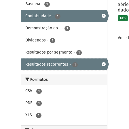
Basileia
-
Série
1
dados
Contabilidade
-
1
XLS
Demonstração do...
-
1
Você 
Dividendos
-
1
Resultados por segmento
-
1
Resultados recorrentes
-
1
Formatos
CSV
-
1
PDF
-
1
XLS
-
1