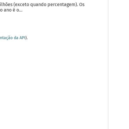
milhões (exceto quando percentagem). Os
 ano é o...
tação da API
).