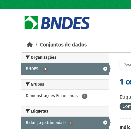
Skip to main content
Conjuntos de dados
Organizações
BNDES
-
1
1 
Grupos
Demonstrações Financeiras
-
1
Etiqu
Con
Etiquetas
Balanço patrimonial
-
1
Indic