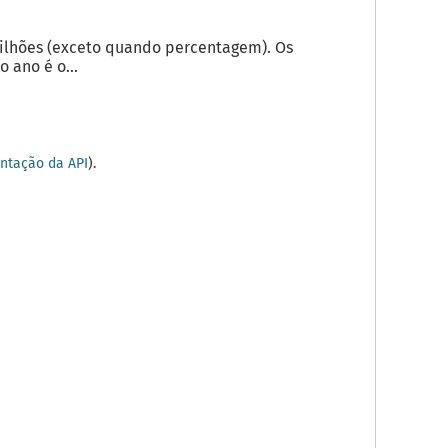
milhões (exceto quando percentagem). Os
 ano é o...
tação da API
).