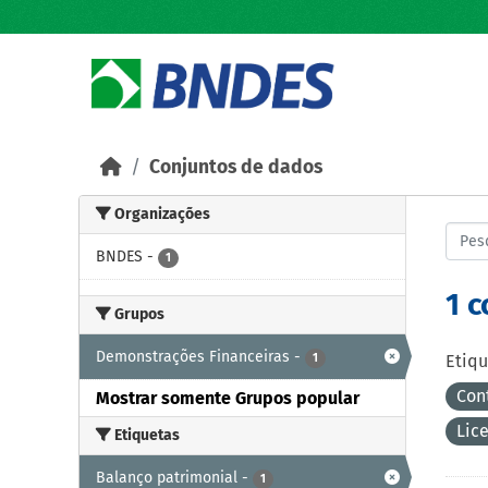
Skip to main content
Conjuntos de dados
Organizações
BNDES
-
1
1 
Grupos
Demonstrações Financeiras
-
1
Etiqu
Con
Mostrar somente Grupos popular
Lic
Etiquetas
Balanço patrimonial
-
1