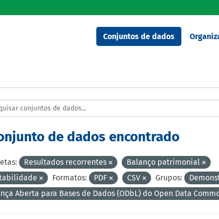
Conjuntos de dados
Organiz
conjunto de dados encontrado
etas:
Resultados recorrentes
Balanço patrimonial
tabilidade
Formatos:
PDF
CSV
Grupos:
Demonst
ença Aberta para Bases de Dados (ODbL) do Open Data Comm