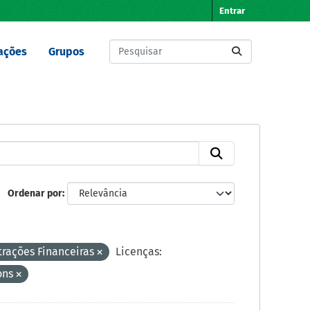
Entrar
ações
Grupos
Ordenar por
rações Financeiras
Licenças:
ons