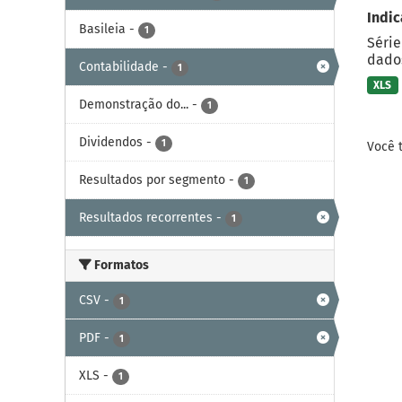
Indic
Basileia
-
1
Série
dados
Contabilidade
-
1
XLS
Demonstração do...
-
1
Dividendos
-
1
Você 
Resultados por segmento
-
1
Resultados recorrentes
-
1
Formatos
CSV
-
1
PDF
-
1
XLS
-
1