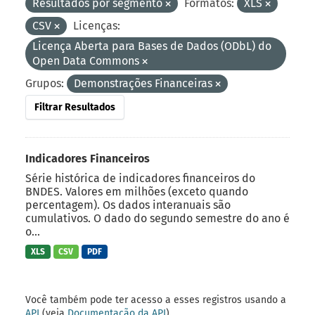
Resultados por segmento
Formatos:
XLS
CSV
Licenças:
Licença Aberta para Bases de Dados (ODbL) do
Open Data Commons
Grupos:
Demonstrações Financeiras
Filtrar Resultados
Indicadores Financeiros
Série histórica de indicadores financeiros do
BNDES. Valores em milhões (exceto quando
percentagem). Os dados interanuais são
cumulativos. O dado do segundo semestre do ano é
o...
XLS
CSV
PDF
Você também pode ter acesso a esses registros usando a
API
(veja
Documentação da API
).