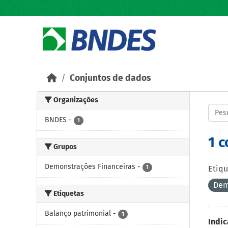
Skip to main content
Conjuntos de dados
Organizações
BNDES
-
1
1 
Grupos
Demonstrações Financeiras
-
1
Etiqu
Dem
Etiquetas
Balanço patrimonial
-
1
Indic