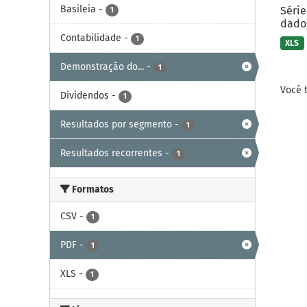
Basileia
-
Série
1
dados
Contabilidade
-
1
XLS
Demonstração do...
-
1
Você 
Dividendos
-
1
Resultados por segmento
-
1
Resultados recorrentes
-
1
Formatos
CSV
-
1
PDF
-
1
XLS
-
1