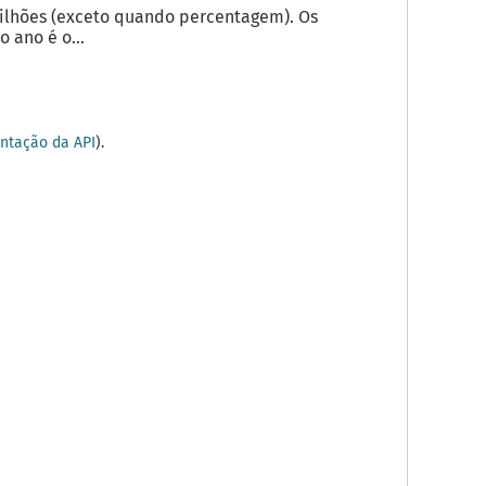
milhões (exceto quando percentagem). Os
 ano é o...
tação da API
).