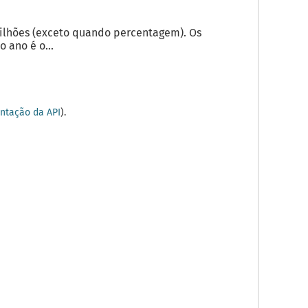
milhões (exceto quando percentagem). Os
 ano é o...
tação da API
).