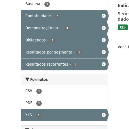
Basileia
-
1
Indic
Série
Contabilidade
-
1
dados
XLS
Demonstração do...
-
1
Dividendos
-
1
Você 
Resultados por segmento
-
1
Resultados recorrentes
-
1
Formatos
CSV
-
1
PDF
-
1
XLS
-
1