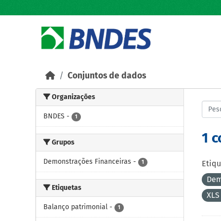
Skip to main content
Conjuntos de dados
Organizações
BNDES
-
1
1 
Grupos
Demonstrações Financeiras
-
1
Etiqu
Dem
Etiquetas
XL
Balanço patrimonial
-
1