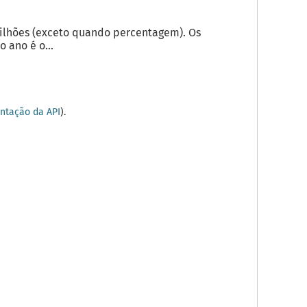
milhões (exceto quando percentagem). Os
 ano é o...
tação da API
).