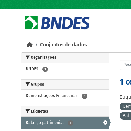
Skip to main content
Conjuntos de dados
Organizações
BNDES
-
1
1 
Grupos
Demonstrações Financeiras
-
1
Etiqu
Dem
Etiquetas
Bal
Balanço patrimonial
-
1