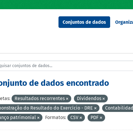
Conjuntos de dados
Organiz
conjunto de dados encontrado
etas:
Resultados recorrentes
Dividendos
onstração do Resultado do Exercício - DRE
Contabilida
anço patrimonial
Formatos:
CSV
PDF