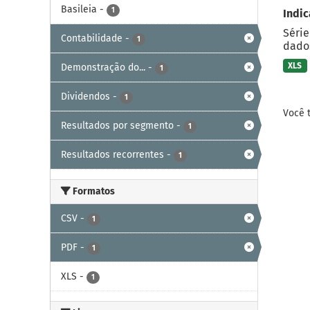
Basileia
-
1
Indic
Série
Contabilidade
-
1
dados
XLS
Demonstração do...
-
1
Dividendos
-
1
Você 
Resultados por segmento
-
1
Resultados recorrentes
-
1
Formatos
CSV
-
1
PDF
-
1
XLS
-
1