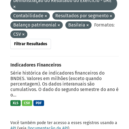
Demonstração do Resultado do Exercício - DRE
Contabilidade
Resultados por segmento
Balanço patrimonial
Basileia
Formatos:
CSV
Filtrar Resultados
Indicadores Financeiros
Série histórica de indicadores financeiros do
BNDES. Valores em milhões (exceto quando
percentagem). Os dados interanuais são
cumulativos. O dado do segundo semestre do ano é
o...
XLS
CSV
PDF
Você também pode ter acesso a esses registros usando a
API
(veja
Documentação da API
).