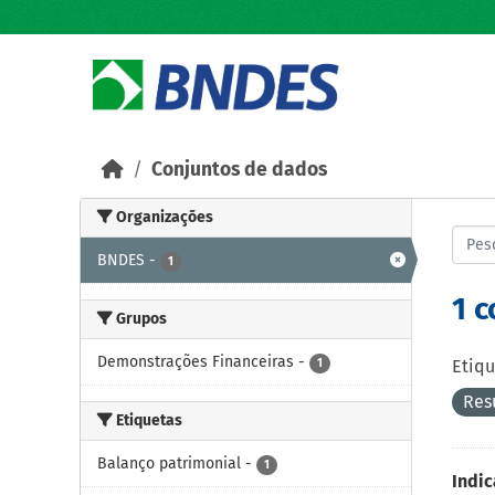
Skip to main content
Conjuntos de dados
Organizações
BNDES
-
1
1 
Grupos
Demonstrações Financeiras
-
1
Etiqu
Res
Etiquetas
Balanço patrimonial
-
1
Indic