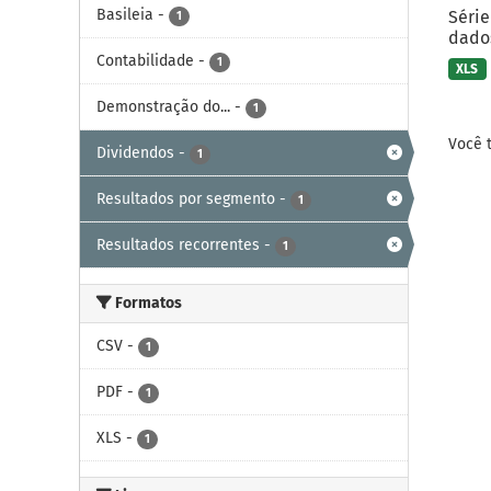
Basileia
-
Série
1
dados
Contabilidade
-
1
XLS
Demonstração do...
-
1
Você 
Dividendos
-
1
Resultados por segmento
-
1
Resultados recorrentes
-
1
Formatos
CSV
-
1
PDF
-
1
XLS
-
1