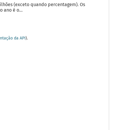
milhões (exceto quando percentagem). Os
 ano é o...
tação da API
).