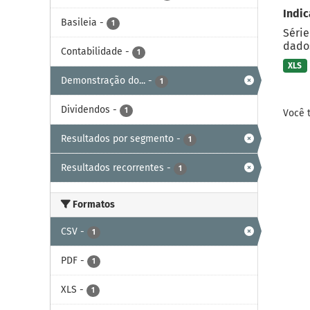
Indic
Basileia
-
1
Série
dados
Contabilidade
-
1
XLS
Demonstração do...
-
1
Dividendos
-
1
Você 
Resultados por segmento
-
1
Resultados recorrentes
-
1
Formatos
CSV
-
1
PDF
-
1
XLS
-
1