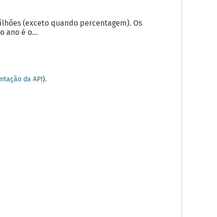
milhões (exceto quando percentagem). Os
 ano é o...
tação da API
).