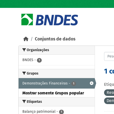
Skip to main content
Conjuntos de dados
Organizações
BNDES
-
1
1 
Grupos
Demonstrações Financeiras
-
1
Etiqu
Res
Mostrar somente Grupos popular
Dem
Etiquetas
Balanço patrimonial
-
1