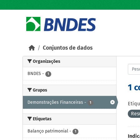
Skip to main content
Conjuntos de dados
Organizações
BNDES
-
1
1 
Grupos
Demonstrações Financeiras
-
1
Etiqu
Res
Etiquetas
Balanço patrimonial
-
1
Indic