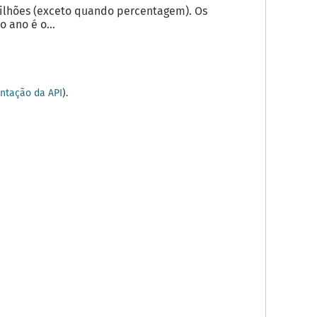
milhões (exceto quando percentagem). Os
 ano é o...
tação da API
).