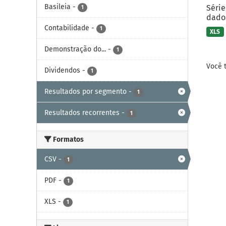
Basileia
-
Série
1
dados
Contabilidade
-
1
XLS
Demonstração do...
-
1
Você 
Dividendos
-
1
Resultados por segmento
-
1
Resultados recorrentes
-
1
Formatos
CSV
-
1
PDF
-
1
XLS
-
1