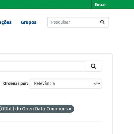
Entrar
ações
Grupos
Ordenar por
s (ODbL) do Open Data Commons