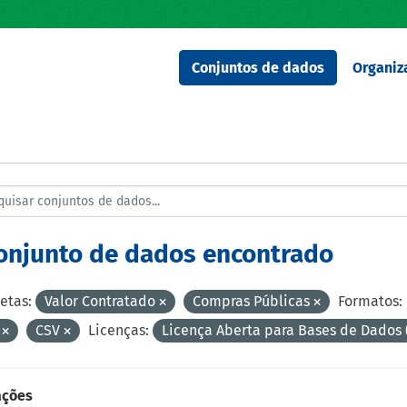
Conjuntos de dados
Organiz
conjunto de dados encontrado
etas:
Valor Contratado
Compras Públicas
Formatos:
F
CSV
Licenças:
Licença Aberta para Bases de Dado
ações