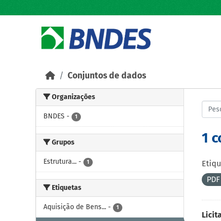
Skip to main content
Conjuntos de dados
Organizações
BNDES
-
1
1 
Grupos
Estrutura...
-
1
Etiqu
PD
Etiquetas
Aquisição de Bens...
-
1
Licit