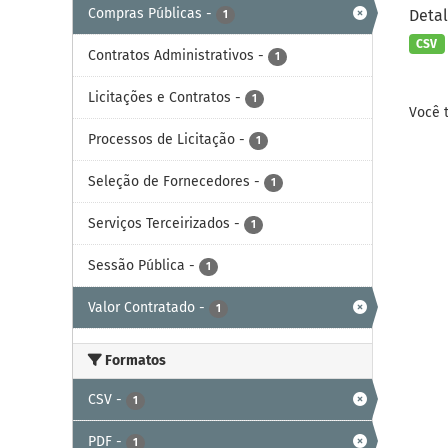
Compras Públicas
-
Deta
1
CSV
Contratos Administrativos
-
1
Licitações e Contratos
-
1
Você 
Processos de Licitação
-
1
Seleção de Fornecedores
-
1
Serviços Terceirizados
-
1
Sessão Pública
-
1
Valor Contratado
-
1
Formatos
CSV
-
1
PDF
-
1