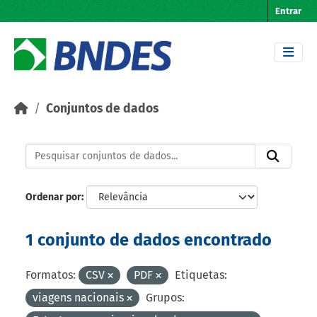
Skip to main content
Entrar
Conjuntos de dados
Ordenar por
1 conjunto de dados encontrado
Formatos:
CSV
PDF
Etiquetas:
viagens nacionais
Grupos: