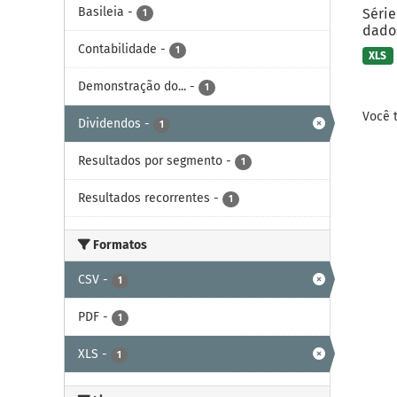
Basileia
-
Série
1
dados
Contabilidade
-
1
XLS
Demonstração do...
-
1
Você 
Dividendos
-
1
Resultados por segmento
-
1
Resultados recorrentes
-
1
Formatos
CSV
-
1
PDF
-
1
XLS
-
1