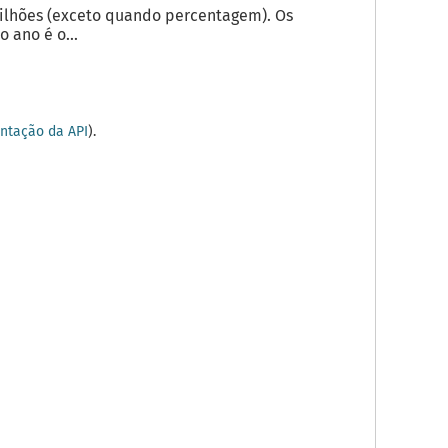
milhões (exceto quando percentagem). Os
 ano é o...
tação da API
).