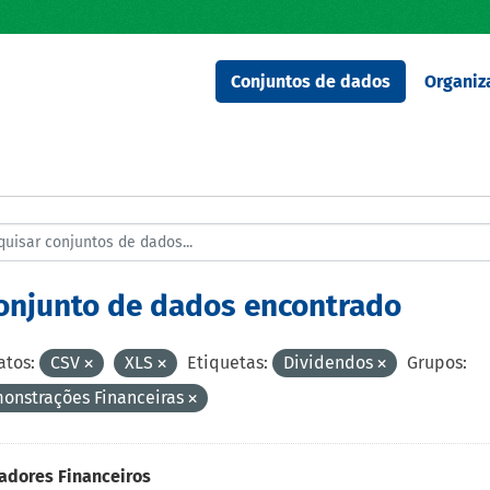
Conjuntos de dados
Organiz
conjunto de dados encontrado
tos:
CSV
XLS
Etiquetas:
Dividendos
Grupos:
onstrações Financeiras
adores Financeiros