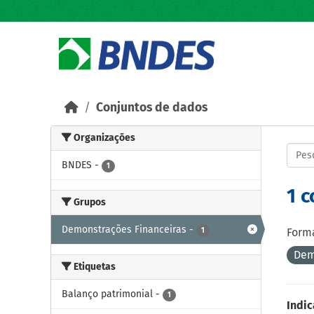
Skip to main content
Conjuntos de dados
Organizações
BNDES
-
1
1 
Grupos
Demonstrações Financeiras
-
1
Forma
Dem
Etiquetas
Balanço patrimonial
-
1
Indic