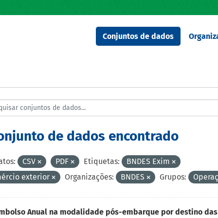
Conjuntos de dados
Organiz
conjunto de dados encontrado
tos:
CSV
PDF
Etiquetas:
BNDES Exim
ércio exterior
Organizações:
BNDES
Grupos:
Operaç
mbolso Anual na modalidade pós-embarque por destino das