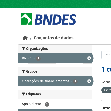
Skip to main content
Conjuntos de dados
Organizações
BNDES
-
1
1 
Grupos
Operações de financiamentos
-
1
Forma
Com
Etiquetas
Apoio direto
-
1
Dese