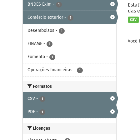
BNDES Exim
-
Estat
1
das e
Comércio exterior
-
1
CSV
Desembolsos
-
1
Você 
FINAME
-
1
Fomento
-
1
Operações financeiras
-
1
Formatos
CSV
-
1
PDF
-
1
Licenças