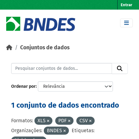
Skip to main content
Entrar
Conjuntos de dados
Ordenar por
1 conjunto de dados encontrado
Formatos:
XLS
PDF
CSV
Organizações:
BNDES
Etiquetas: