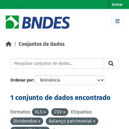
Skip to main content
Entrar
Conjuntos de dados
Ordenar por
1 conjunto de dados encontrado
Formatos:
XLS
CSV
Etiquetas:
Dividendos
Balanço patrimonial