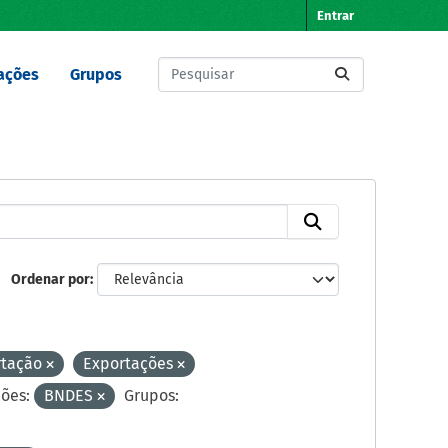
Entrar
ações
Grupos
Ordenar por
rtação
Exportações
ões:
BNDES
Grupos: