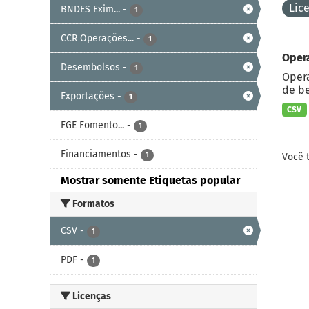
Lic
BNDES Exim...
-
1
CCR Operações...
-
1
Oper
Desembolsos
-
1
Opera
de be
Exportações
-
1
CSV
FGE Fomento...
-
1
Financiamentos
-
1
Você 
Mostrar somente Etiquetas popular
Formatos
CSV
-
1
PDF
-
1
Licenças