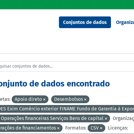
Conjuntos de dados
Organiz
conjunto de dados encontrado
etas:
Apoio direto
Desembolsos
ES Exim Comércio exterior FINAME Fundo de Garantia à Expo
 Operações financeiras Serviços Bens de capital
Organizaç
rações de financiamentos
Formatos:
CSV
Licenças: