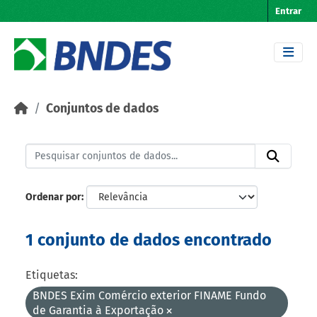
Skip to main content
Entrar
Conjuntos de dados
Ordenar por
1 conjunto de dados encontrado
Etiquetas:
BNDES Exim Comércio exterior FINAME Fundo
de Garantia à Exportação