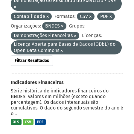
Demonstração do Resultado do Exercício - DRE
Contabilidade
Formatos:
CSV
PDF
Organizações:
BNDES
Grupos:
Demonstrações Financeiras
Licenças:
Licença Aberta para Bases de Dados (ODbL) do
Open Data Commons
Filtrar Resultados
Indicadores Financeiros
Série histórica de indicadores financeiros do
BNDES. Valores em milhões (exceto quando
percentagem). Os dados interanuais são
cumulativos. O dado do segundo semestre do ano é
o...
XLS
CSV
PDF