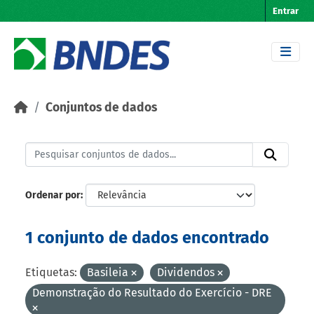
Skip to main content
Entrar
Conjuntos de dados
Ordenar por
1 conjunto de dados encontrado
Etiquetas:
Basileia
Dividendos
Demonstração do Resultado do Exercício - DRE