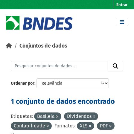
Skip to main content
Entrar
Conjuntos de dados
Ordenar por
1 conjunto de dados encontrado
Etiquetas:
Basileia
Dividendos
Contabilidade
Formatos:
XLS
PDF