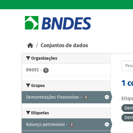
Skip to main content
Conjuntos de dados
Organizações
BNDES
-
1
1 
Grupos
Demonstrações Financeiras
-
1
Etiqu
Dem
Etiquetas
Dem
Balanço patrimonial
-
1