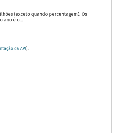
milhões (exceto quando percentagem). Os
 ano é o...
tação da API
).