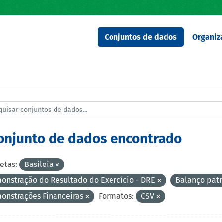
Conjuntos de dados
Organiz
conjunto de dados encontrado
etas:
Basileia
onstração do Resultado do Exercício - DRE
Balanço pat
onstrações Financeiras
Formatos:
CSV