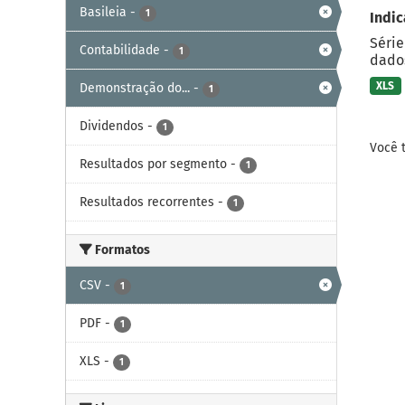
Basileia
-
1
Indic
Série
Contabilidade
-
1
dados
XLS
Demonstração do...
-
1
Dividendos
-
1
Você 
Resultados por segmento
-
1
Resultados recorrentes
-
1
Formatos
CSV
-
1
PDF
-
1
XLS
-
1