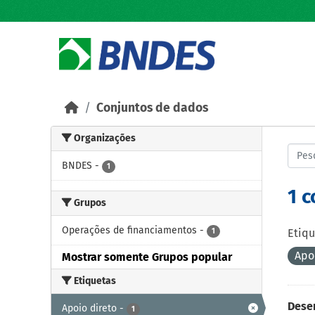
Skip to main content
Conjuntos de dados
Organizações
BNDES
-
1
1 
Grupos
Operações de financiamentos
-
1
Etiqu
Apo
Mostrar somente Grupos popular
Etiquetas
Dese
Apoio direto
-
1