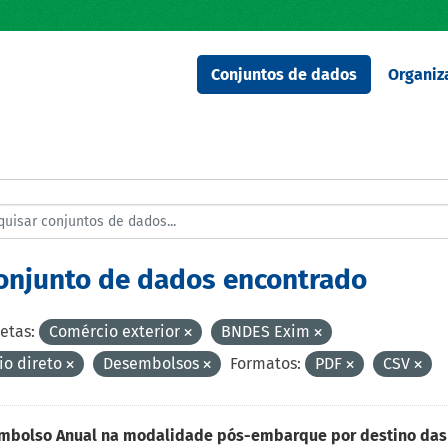
Conjuntos de dados
Organiz
conjunto de dados encontrado
etas:
Comércio exterior
BNDES Exim
io direto
Desembolsos
Formatos:
PDF
CSV
mbolso Anual na modalidade pós-embarque por destino das