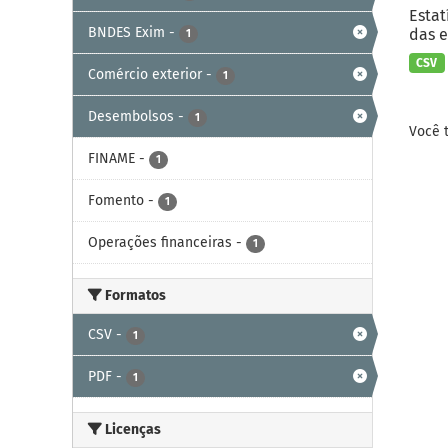
Estat
BNDES Exim
-
das e
1
CSV
Comércio exterior
-
1
Desembolsos
-
1
Você 
FINAME
-
1
Fomento
-
1
Operações financeiras
-
1
Formatos
CSV
-
1
PDF
-
1
Licenças