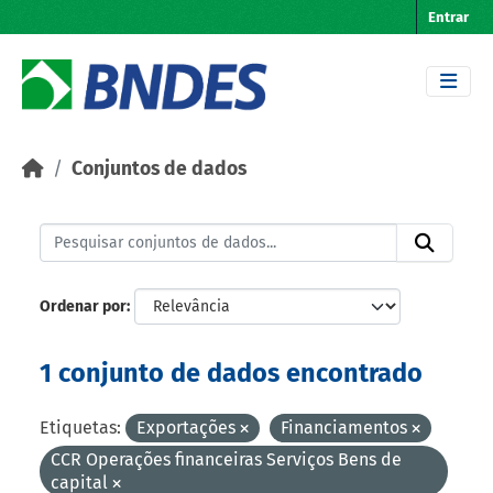
Skip to main content
Entrar
Conjuntos de dados
Ordenar por
1 conjunto de dados encontrado
Etiquetas:
Exportações
Financiamentos
CCR Operações financeiras Serviços Bens de
capital