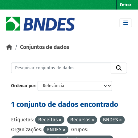
Skip to main content
Entrar
Conjuntos de dados
Ordenar por
1 conjunto de dados encontrado
Etiquetas:
Receitas
Recursos
BNDES
Organizações:
BNDES
Grupos: