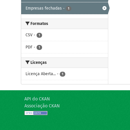
Empresas fechadas
-
1
Formatos
CSV
-
1
PDF
-
1
Licenças
Licença Aberta...
-
1
API do CKAN
Associação CKAN