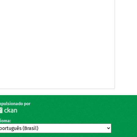
mpulsionado por
dioma