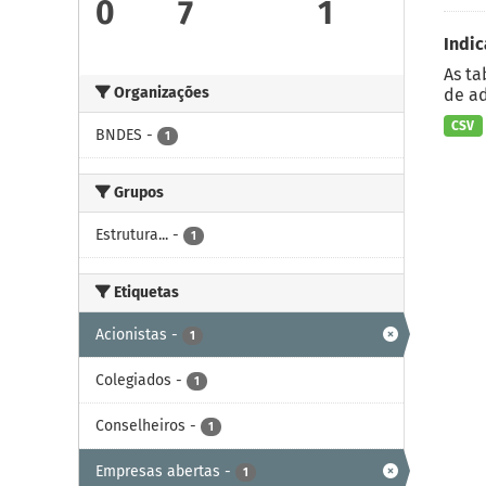
0
7
1
Indic
As ta
Organizações
de ad
CSV
BNDES
-
1
Grupos
Estrutura...
-
1
Etiquetas
Acionistas
-
1
Colegiados
-
1
Conselheiros
-
1
Empresas abertas
-
1