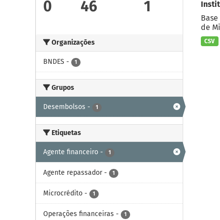
0
46
1
Insti
Base 
de Mi
CSV
Organizações
BNDES
-
1
Grupos
Desembolsos
-
1
Etiquetas
Agente financeiro
-
1
Agente repassador
-
1
Microcrédito
-
1
Operações financeiras
-
1