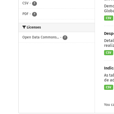
CSV
-
7
Demon
Globa
PDF
-
7
CSV
Licenses
Desp
Open Data Commons...
-
7
Detal
reali
CSV
Indic
As ta
de ad
CSV
You ca