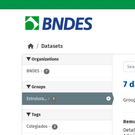
Skip to main content
Datasets
Organizations
BNDES
-
7
7 
Groups
Estrutura...
-
7
Group
Tags
Remu
Colegiados
-
2
Detal