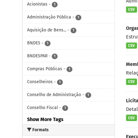
Admin
Acionistas
-
1
CSV
Administração Pública
-
1
Orga
Aquisição de Bens...
-
1
Estru
BNDES
-
1
CSV
BNDESPAR
-
1
Memb
Compras Públicas
-
1
Rela
Conselheiros
-
CSV
1
Conselho de Administração
-
1
Licit
Conselho Fiscal
-
1
Deta
CSV
Show More Tags
Formats
Exec