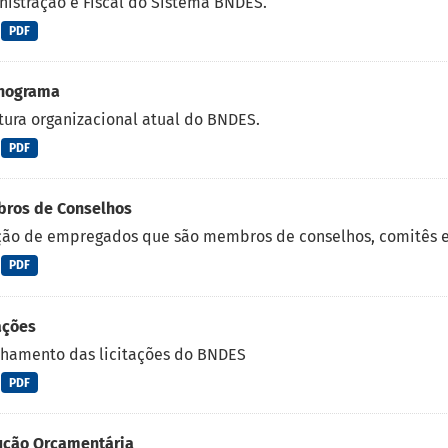
istração e Fiscal do Sistema BNDES.
PDF
nograma
tura organizacional atual do BNDES.
PDF
ros de Conselhos
ção de empregados que são membros de conselhos, comitês 
PDF
ações
lhamento das licitações do BNDES
PDF
ução Orçamentária