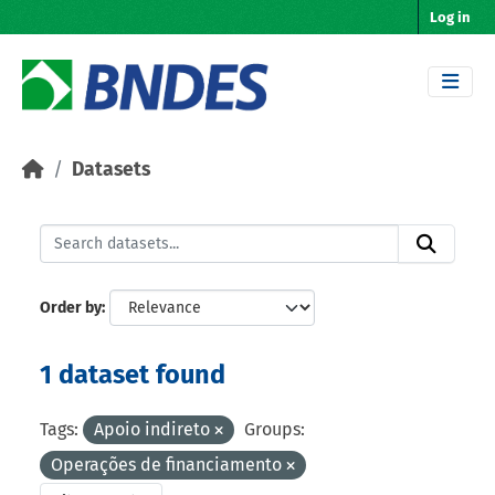
Skip to main content
Log in
Datasets
Order by
1 dataset found
Tags:
Apoio indireto
Groups:
Operações de financiamento