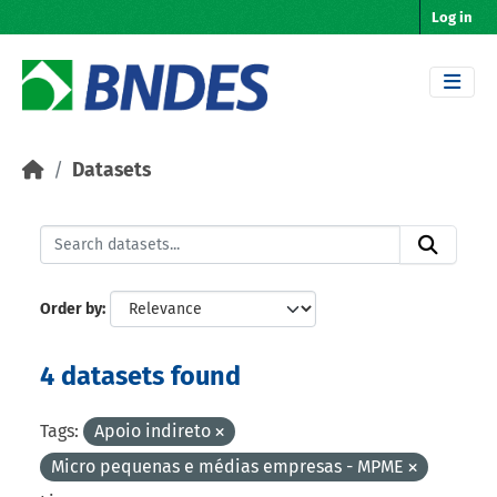
Skip to main content
Log in
Datasets
Order by
4 datasets found
Tags:
Apoio indireto
Micro pequenas e médias empresas - MPME