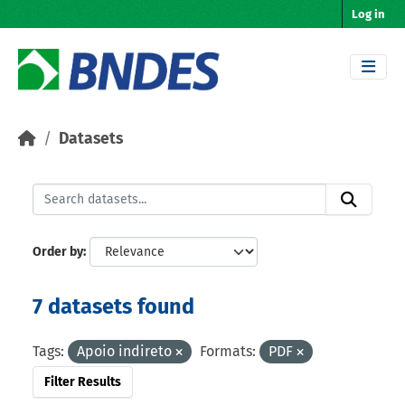
Skip to main content
Log in
Datasets
Order by
7 datasets found
Tags:
Apoio indireto
Formats:
PDF
Filter Results